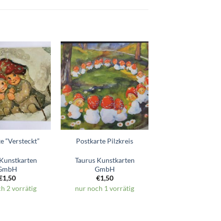
Zum
Zum
Wunschzettel
Wunschzettel
hinzufügen
hinzufügen
e “Versteckt”
Postkarte Pilzkreis
 Kunstkarten
Taurus Kunstkarten
GmbH
GmbH
€
1,50
€
1,50
h 2 vorrätig
nur noch 1 vorrätig