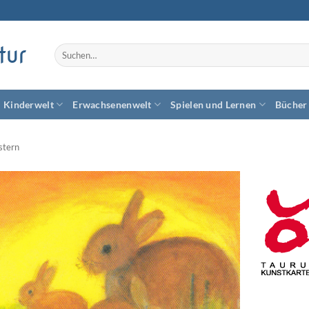
tur
Suchen
nach:
Kinderwelt
Erwachsenenwelt
Spielen und Lernen
Bücher
stern
Zum
Wunschzettel
hinzufügen