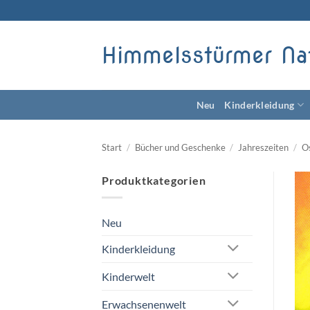
Zum
Inhalt
springen
Himmelsstürmer Na
Neu
Kinderkleidung
Start
/
Bücher und Geschenke
/
Jahreszeiten
/
O
Produktkategorien
Neu
Kinderkleidung
Kinderwelt
Erwachsenenwelt