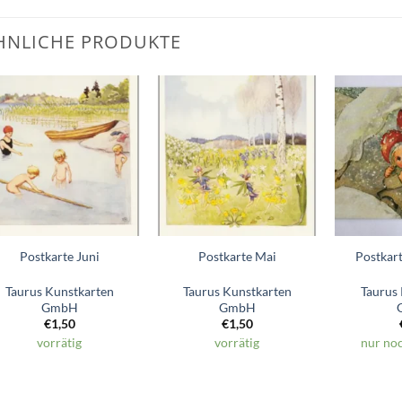
HNLICHE PRODUKTE
Zum
Zum
Wunschzettel
Wunschzettel
hinzufügen
hinzufügen
Postkarte Juni
Postkarte Mai
Postkart
Taurus Kunstkarten
Taurus Kunstkarten
Taurus
GmbH
GmbH
€
1,50
€
1,50
vorrätig
vorrätig
nur noc