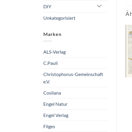
DIY
Ä
Unkategorisiert
Marken
Zum
Zum
Wunschzettel
Wunschzettel
hinzufügen
hinzufügen
ALS-Verlag
C.Pauli
Christophorus-Gemeinschaft
e.V.
Postkarte Tulpe und Baby
Postkarte Dezember
Cosilana
Taurus Kunstkarten
Taurus Kunstkarten
GmbH
GmbH
Engel Natur
€
1,50
€
1,50
vorrätig
vorrätig
Engel Verlag
Filges