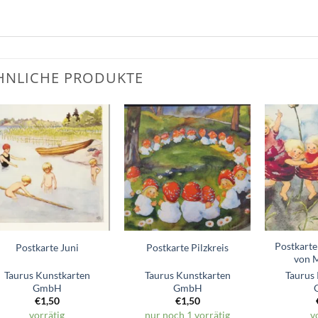
HNLICHE PRODUKTE
Zum
Zum
Wunschzettel
Wunschzettel
hinzufügen
hinzufügen
Postkarte
Postkarte Juni
Postkarte Pilzkreis
von 
Taurus Kunstkarten
Taurus Kunstkarten
Taurus
GmbH
GmbH
€
1,50
€
1,50
vorrätig
nur noch 1 vorrätig
v