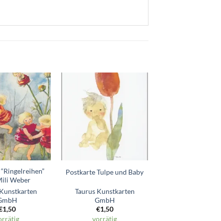
Zum
Zum
Wunschzettel
Wunschzettel
hinzufügen
hinzufügen
 “Ringelreihen”
Postkarte Tulpe und Baby
Mili Weber
 Kunstkarten
Taurus Kunstkarten
GmbH
GmbH
€
1,50
€
1,50
orrätig
vorrätig