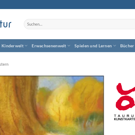
tur
Suchen
nach:
Kinderwelt
Erwachsenenwelt
Spielen und Lernen
Bücher
stern
Zum
Wunschzettel
hinzufügen