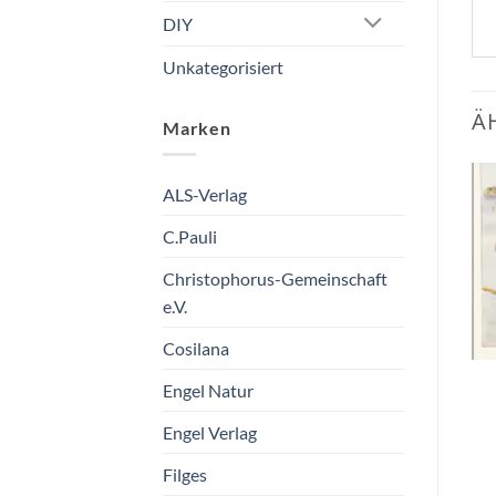
DIY
Unkategorisiert
Ä
Marken
ALS-Verlag
Zum
Zum
C.Pauli
Wunschzettel
Wunschzettel
hinzufügen
hinzufügen
Christophorus-Gemeinschaft
e.V.
Cosilana
Postkarte Mai
Postkarte September
Engel Natur
Taurus Kunstkarten
Taurus Kunstkarten
Engel Verlag
GmbH
GmbH
€
1,50
€
1,50
Filges
vorrätig
vorrätig