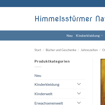
Zum
Inhalt
springen
Himmelsstürmer Na
Neu
Kinderkleidung
Start
/
Bücher und Geschenke
/
Jahreszeiten
/
O
Produktkategorien
Neu
Kinderkleidung
Kinderwelt
Erwachsenenwelt