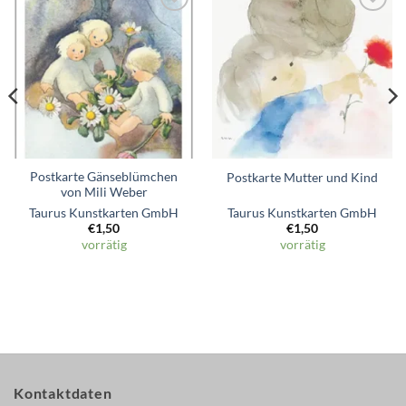
Zum
Zum
Wunschzettel
Wunschzettel
hinzufügen
hinzufügen
Postkarte Gänseblümchen
Postkarte Mutter und Kind
von Mili Weber
Taurus Kunstkarten GmbH
Taurus Kunstkarten GmbH
€
1,50
€
1,50
vorrätig
vorrätig
Kontaktdaten