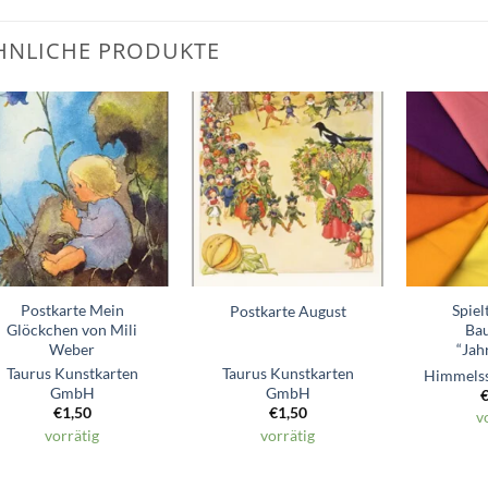
HNLICHE PRODUKTE
Zum
Zum
Wunschzettel
Wunschzettel
hinzufügen
hinzufügen
Postkarte Mein
Spiel
Postkarte August
Glöckchen von Mili
Ba
Weber
“Jah
Taurus Kunstkarten
Taurus Kunstkarten
Himmelss
GmbH
GmbH
€
1,50
€
1,50
v
vorrätig
vorrätig