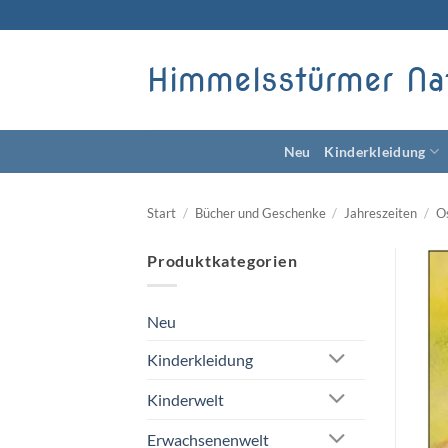
Zum
Inhalt
springen
Himmelsstürmer Na
Neu
Kinderkleidung
Start
/
Bücher und Geschenke
/
Jahreszeiten
/
O
Produktkategorien
Neu
Kinderkleidung
Kinderwelt
Erwachsenenwelt