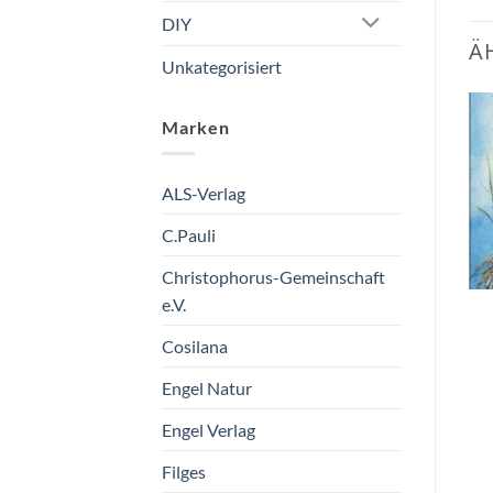
DIY
Ä
Unkategorisiert
Marken
Zum
Zum
Wunschzettel
Wunschzettel
hinzufügen
hinzufügen
ALS-Verlag
C.Pauli
Christophorus-Gemeinschaft
e.V.
Postkarte November
Kühlkissen “Heile segen”
Cosilana
Taurus Kunstkarten
Himmelsstürmer Natur
Engel Natur
GmbH
€
13,90
€
1,50
vorrätig
Engel Verlag
vorrätig
Filges