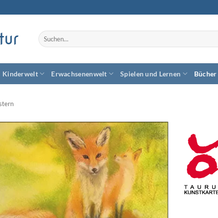
tur
Suchen
nach:
Kinderwelt
Erwachsenenwelt
Spielen und Lernen
Bücher
stern
Zum
Wunschzettel
hinzufügen