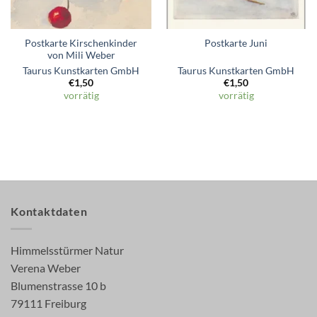
Postkarte Kirschenkinder
Postkarte Juni
von Mili Weber
Taurus Kunstkarten GmbH
Taurus Kunstkarten GmbH
€
1,50
€
1,50
vorrätig
vorrätig
Kontaktdaten
Himmelsstürmer Natur
Verena Weber
Blumenstrasse 10 b
79111 Freiburg