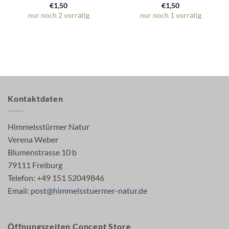
€
1,50
€
1,50
nur noch 2 vorrätig
nur noch 1 vorrätig
Kontaktdaten
Himmelsstürmer Natur
Verena Weber
Blumenstrasse 10 b
79111 Freiburg
Telefon: +49 151 52049846
Email:
post@himmelsstuermer-natur.de
Öffnungszeiten Concept Store