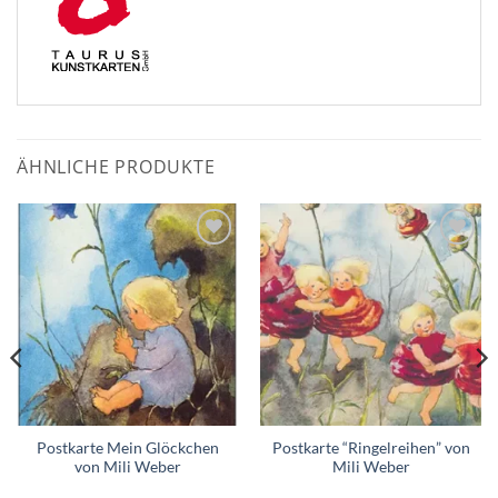
ÄHNLICHE PRODUKTE
Zum
Zum
Wunschzettel
Wunschzettel
hinzufügen
hinzufügen
Postkarte Mein Glöckchen
Postkarte “Ringelreihen” von
von Mili Weber
Mili Weber