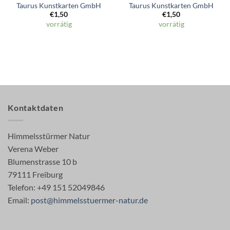
Taurus Kunstkarten GmbH
Taurus Kunstkarten GmbH
€
1,50
€
1,50
vorrätig
vorrätig
Kontaktdaten
Himmelsstürmer Natur
Verena Weber
Blumenstrasse 10 b
79111 Freiburg
Telefon: +49 151 52049846
Email:
post@himmelsstuermer-natur.de