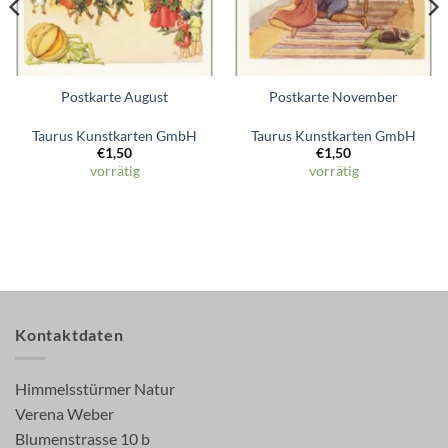
Postkarte August
Postkarte November
Taurus Kunstkarten GmbH
Taurus Kunstkarten GmbH
€
1,50
€
1,50
vorrätig
vorrätig
Kontaktdaten
Himmelsstürmer Natur
Verena Weber
Blumenstrasse 10 b