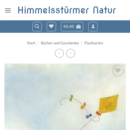
Zum
Himmelsstürmer Natur
Inhalt
springen
€
0,00
Start
/
Bücher und Geschenke
/
Postkarten
Zum
Wunschzettel
hinzufügen