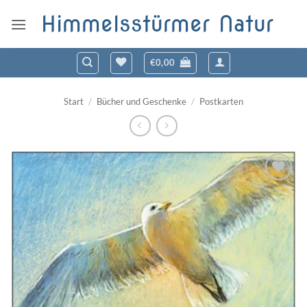
Zum
Himmelsstürmer Natur
Inhalt
springen
€
0,00
Start
/
Bücher und Geschenke
/
Postkarten
Zum
Wunschzettel
hinzufügen