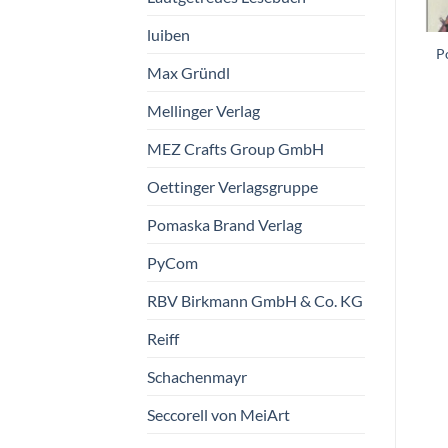
luiben
P
Postkarte April
Postkarte Pilzkreis
Max Gründl
Mellinger Verlag
Taurus Kunstkarten
Taurus Kunstkarten
GmbH
GmbH
MEZ Crafts Group GmbH
€
1,50
€
1,50
vorrätig
nur noch 1 vorrätig
Oettinger Verlagsgruppe
Pomaska Brand Verlag
PyCom
RBV Birkmann GmbH & Co. KG
Reiff
Schachenmayr
Seccorell von MeiArt