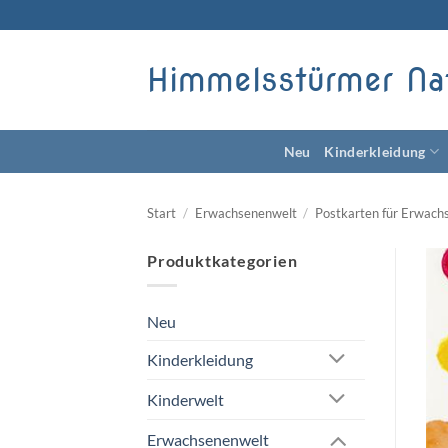
Zum
Inhalt
springen
Himmelsstürmer Na
Neu
Kinderkleidung
Start
/
Erwachsenenwelt
/
Postkarten für Erwach
Produktkategorien
Neu
Kinderkleidung
Kinderwelt
Erwachsenenwelt