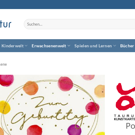
tur
Suchen
nach:
Kinderwelt
Erwachsenenwelt
Spielen und Lernen
Bücher
sene
Zum
Wunschzettel
hinzufügen
Po