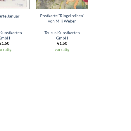
Postkarte “Ringelreihen”
arte Januar
von Mili Weber
 Kunstkarten
Taurus Kunstkarten
GmbH
GmbH
€
1,50
€
1,50
orrätig
vorrätig