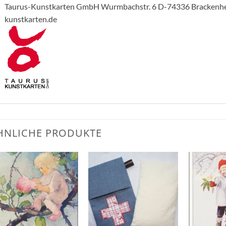
Taurus-Kunstkarten GmbH Wurmbachstr. 6 D-74336 Brackenhei
kunstkarten.de
HNLICHE PRODUKTE
Zum
Zum
Wunschzettel
Wunschzettel
hinzufügen
hinzufügen