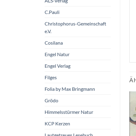
ALS-Verlag
C.Pauli
Christophorus-Gemeinschaft
e.V.
Cosilana
Engel Natur
Engel Verlag
Filges
Ä
Folia by Max Bringmann
Grödo
Zum
Zum
Himmelsstürmer Natur
Wunschzettel
Wunschzettel
hinzufügen
hinzufügen
KCP Kerzen
Lautgetreues Lesebuch