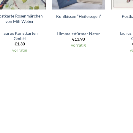
ostkarte Rosenmärchen
Kühlkissen “Heile segen”
Postk
von Mili Weber
Taurus Kunstkarten
Taurus
Himmelsstürmer Natur
GmbH
€
13,90
€
1,30
vorrätig
vorrätig
v