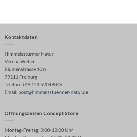
Kontaktdaten
Himmelsstürmer Natur
Verena Weber
Blumenstrasse 10 b
79111 Freiburg
Telefon: +49 151 52049846
Email:
post@himmelsstuermer-natur.de
Öffnungszeiten Concept Store
Montag-Freitag: 9:00-12:00 Uhr