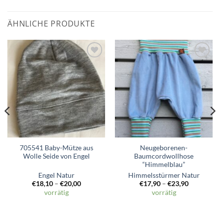
ÄHNLICHE PRODUKTE
Zum
Zum
Wunschzettel
Wunschzettel
hinzufügen
hinzufügen
705541 Baby-Mütze aus
Neugeborenen-
Wolle Seide von Engel
Baumcordwollhose
“Himmelblau”
Engel Natur
Himmelsstürmer Natur
icher
€
18,10
–
€
20,00
€
17,90
–
€
23,90
vorrätig
vorrätig