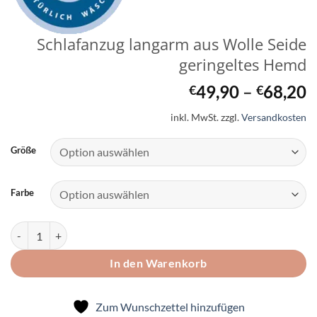
Schlafanzug langarm aus Wolle Seide
geringeltes Hemd
49,90
–
68,20
€
€
inkl. MwSt.
zzgl.
Versandkosten
Größe
Farbe
Schlafanzug langarm aus Wolle Seide geringeltes Hemd Menge
In den Warenkorb
Zum Wunschzettel hinzufügen