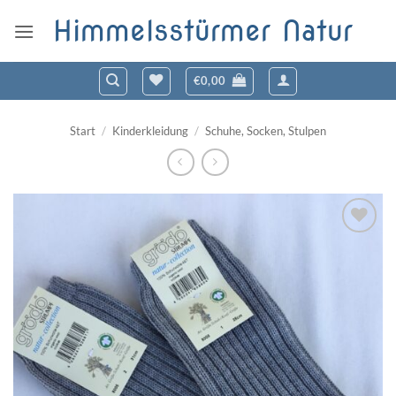
Zum
Himmelsstürmer Natur
Inhalt
springen
€
0,00
Start
/
Kinderkleidung
/
Schuhe, Socken, Stulpen
Zum
Wunschzettel
hinzufügen