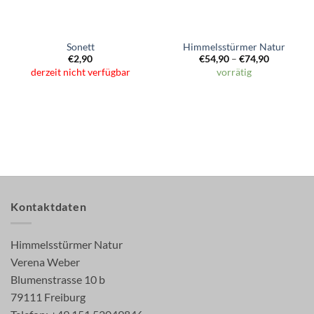
Sonett
Himmelsstürmer Natur
€
2,90
€
54,90
–
€
74,90
derzeit nicht verfügbar
vorrätig
Kontaktdaten
Himmelsstürmer Natur
Verena Weber
Blumenstrasse 10 b
79111 Freiburg