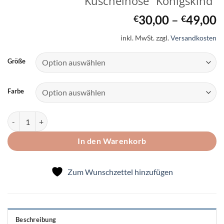
Kuschelhose “Königskind”
30,00
–
49,00
€
€
inkl. MwSt.
zzgl.
Versandkosten
Größe
Farbe
Himmelsstürmer Natur Wollfleece Kuschelhose "Königskind" Menge
In den Warenkorb
Zum Wunschzettel hinzufügen
Beschreibung