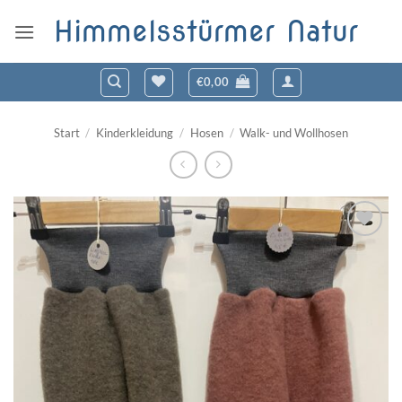
Zum
Himmelsstürmer Natur
Inhalt
springen
€
0,00
Start
/
Kinderkleidung
/
Hosen
/
Walk- und Wollhosen
Zum
Wunschzettel
hinzufügen