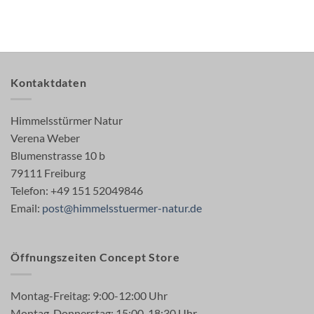
Kontaktdaten
Himmelsstürmer Natur
Verena Weber
Blumenstrasse 10 b
79111 Freiburg
Telefon: +49 151 52049846
Email:
post@himmelsstuermer-natur.de
Öffnungszeiten Concept Store
Montag-Freitag: 9:00-12:00 Uhr
Montag-Donnerstag: 15:00-18:30 Uhr