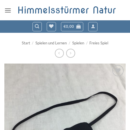
Zum
Himmelsstürmer Natur
Inhalt
springen
€
0,00
Start
/
Spielen und Lernen
/
Spielen
/
Freies Spiel
Zum
Wunschzettel
hinzufügen