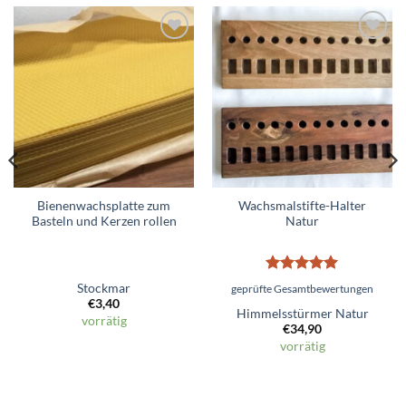
Zum
Zum
Wunschzettel
Wunschzettel
hinzufügen
hinzufügen
Bienenwachsplatte zum
Wachsmalstifte-Halter
Basteln und Kerzen rollen
Natur
Bewertet
Stockmar
geprüfte Gesamtbewertungen
mit
5
von
€
3,40
5
Himmelsstürmer Natur
vorrätig
€
34,90
vorrätig