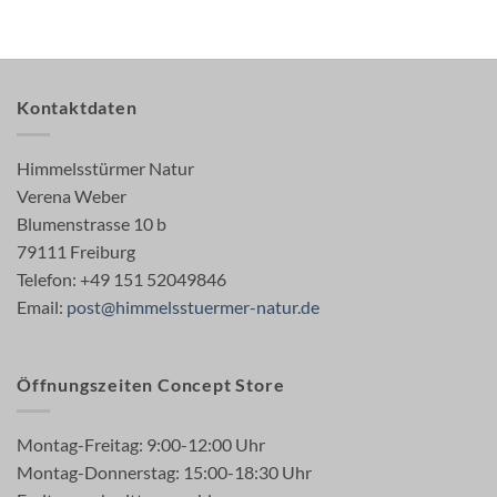
Kontaktdaten
Himmelsstürmer Natur
Verena Weber
Blumenstrasse 10 b
79111 Freiburg
Telefon: +49 151 52049846
Email:
post@himmelsstuermer-natur.de
Öffnungszeiten Concept Store
Montag-Freitag: 9:00-12:00 Uhr
Montag-Donnerstag: 15:00-18:30 Uhr