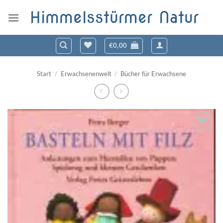
Zum
Himmelsstürmer Natur
Inhalt
springen
€
0,00
Start
/
Erwachsenenwelt
/
Bücher für Erwachsene
Zum
Wunschzettel
hinzufügen