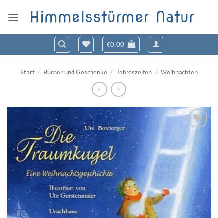
Zum
Himmelsstürmer Natur
Inhalt
springen
€
0,00
Start
/
Bücher und Geschenke
/
Jahreszeiten
/
Weihnachten
Zum
Wunschzettel
hinzufügen