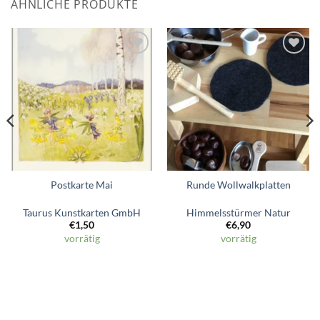
ÄHNLICHE PRODUKTE
Zum
Zum
Wunschzettel
Wunschzettel
hinzufügen
hinzufügen
Postkarte Mai
Runde Wollwalkplatten
Taurus Kunstkarten GmbH
Himmelsstürmer Natur
€
1,50
€
6,90
vorrätig
vorrätig