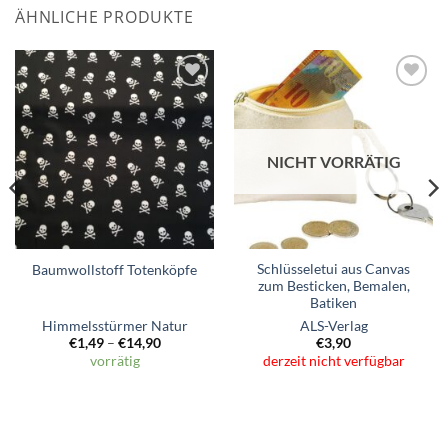
ÄHNLICHE PRODUKTE
Zum
Zum
Wunschzettel
Wunschzettel
hinzufügen
hinzufügen
NICHT VORRÄTIG
Schlüsseletui aus Canvas
Baumwollstoff Totenköpfe
zum Besticken, Bemalen,
Batiken
Himmelsstürmer Natur
ALS-Verlag
€
1,49
–
€
14,90
€
3,90
vorrätig
derzeit nicht verfügbar