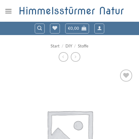
Zum
Himmelsstürmer Natur
Inhalt
springen
€
0,00
Start
/
DIY
/
Stoffe
Zum
Wunschzettel
hinzufügen