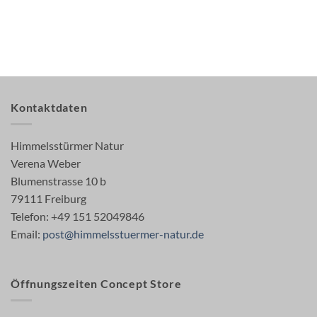
Kontaktdaten
Himmelsstürmer Natur
Verena Weber
Blumenstrasse 10 b
79111 Freiburg
Telefon: +49 151 52049846
Email:
post@himmelsstuermer-natur.de
Öffnungszeiten Concept Store