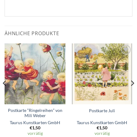
ÄHNLICHE PRODUKTE
Zum
Zum
Wunschzettel
Wunschzettel
hinzufügen
hinzufügen
Postkarte “Ringelreihen” von
Postkarte Juli
Mili Weber
Taurus Kunstkarten GmbH
Taurus Kunstkarten GmbH
€
1,50
€
1,50
vorrätig
vorrätig