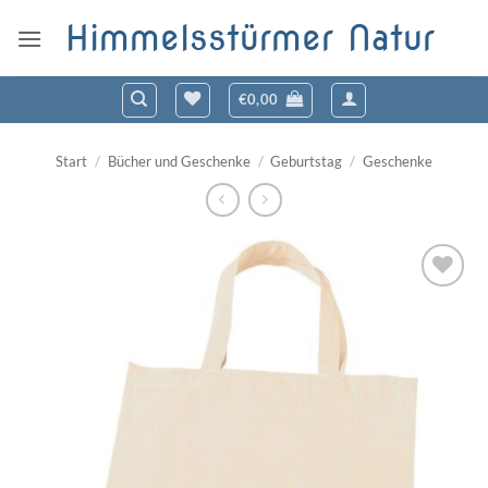
Zum
Himmelsstürmer Natur
Inhalt
springen
€
0,00
Start
/
Bücher und Geschenke
/
Geburtstag
/
Geschenke
Zum
Wunschzettel
hinzufügen