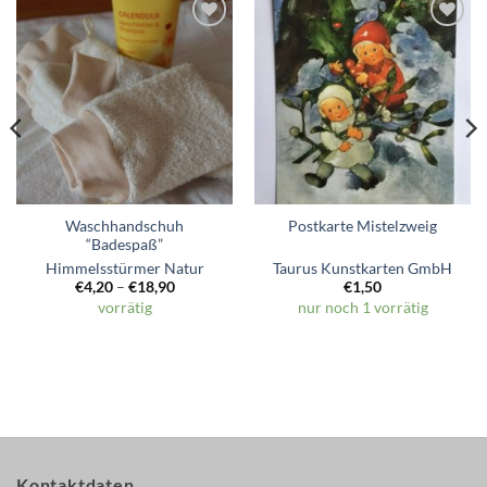
Zum
Zum
Wunschzettel
Wunschzettel
hinzufügen
hinzufügen
Waschhandschuh
Postkarte Mistelzweig
“Badespaß”
Himmelsstürmer Natur
Taurus Kunstkarten GmbH
€
4,20
–
€
18,90
€
1,50
vorrätig
nur noch 1 vorrätig
Kontaktdaten