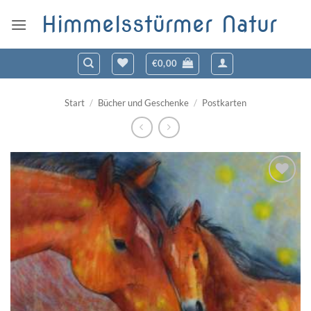
Zum
Himmelsstürmer Natur
Inhalt
springen
€
0,00
Start
/
Bücher und Geschenke
/
Postkarten
Zum
Wunschzettel
hinzufügen