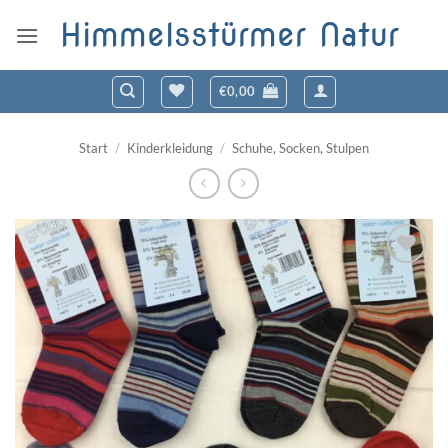
Zum
Himmelsstürmer Natur
Inhalt
springen
€
0,00
Start
/
Kinderkleidung
/
Schuhe, Socken, Stulpen
Zum
Wunschzettel
hinzufügen