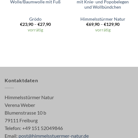
Wolle/Baumwolle mit Fuß
mit Knie- und Popobelegen
und Wollbündchen
Grödo
Himmelsstürmer Natur
€
23,90
–
€
27,90
€
69,90
–
€
129,90
vorrätig
vorrätig
Kontaktdaten
Himmelsstürmer Natur
Verena Weber
Blumenstrasse 10 b
79111 Freiburg
Telefon: +49 151 52049846
Email:
post@himmelsstuermer-natur.de